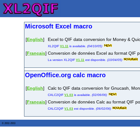
Microsoft Excel macro
[
English
]
Excel to QIF data conversion for Money & Qui
XL2QIF
V1.11
is available.
(04/10/05)
[
Français
]
Conversion de données Excel au format QIF 
La version XL2QIF
V1.11
est disponible.
(10/04/05)
OpenOffice.org calc macro
[
English
]
Calc to QIF data conversion for Gnucash, Mo
CALC2QIF
V1.03
is available.
(02/06/06)
[
Français
]
Conversion de données Calc au format QIF p
CALC2QIF
V1.03
est disponible.
(06/02/06)
© 2002-2003